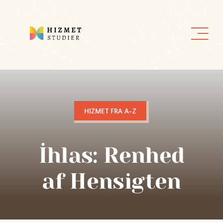
Skip
to
content
HIZMET FRA A-Z
İhlas: Renhed
af Hensigten