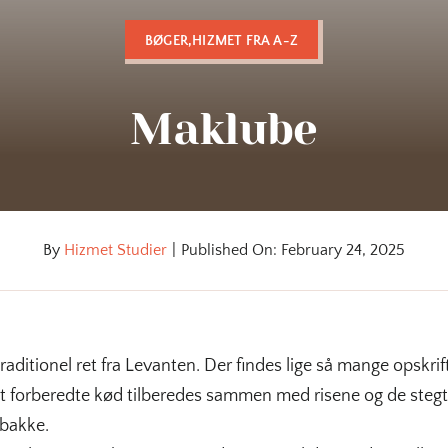
BØGER,HIZMET FRA A-Z
Maklube
By
Hizmet Studier
|
Published On: February 24, 2025
aditionel ret fra Levanten. Der findes lige så mange opskrif
Det forberedte kød tilberedes sammen med risene og de stegt
 bakke.